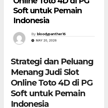
Online Toto 4D di PG
Soft untuk Pemain
Indonesia
By
bloodypanther16
MAY 20, 2026
Strategi dan Peluang
Menang Judi Slot
Online Toto 4D di PG
Soft untuk Pemain
Indonesia