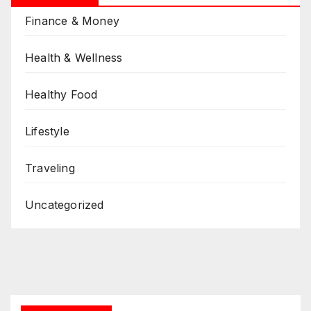
Finance & Money
Health & Wellness
Healthy Food
Lifestyle
Traveling
Uncategorized