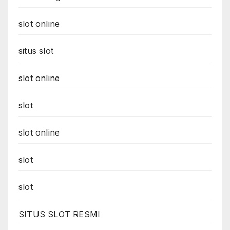
slot online
situs slot
slot online
slot
slot online
slot
slot
SITUS SLOT RESMI