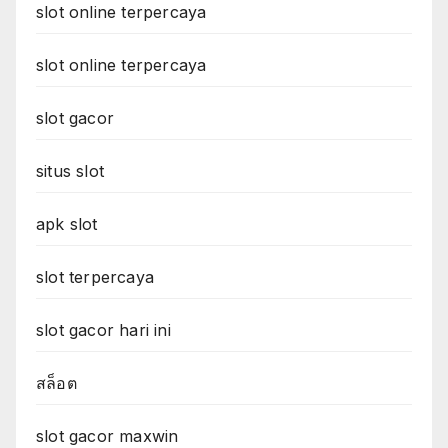
slot online terpercaya
slot online terpercaya
slot gacor
situs slot
apk slot
slot terpercaya
slot gacor hari ini
สล็อต
slot gacor maxwin