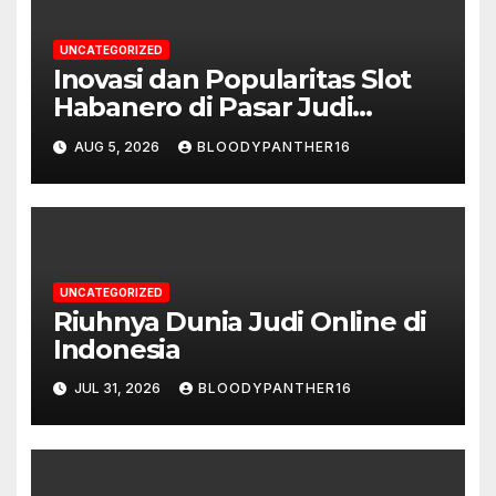
UNCATEGORIZED
Inovasi dan Popularitas Slot
Habanero di Pasar Judi
Online Indonesia
AUG 5, 2026
BLOODYPANTHER16
UNCATEGORIZED
Riuhnya Dunia Judi Online di
Indonesia
JUL 31, 2026
BLOODYPANTHER16