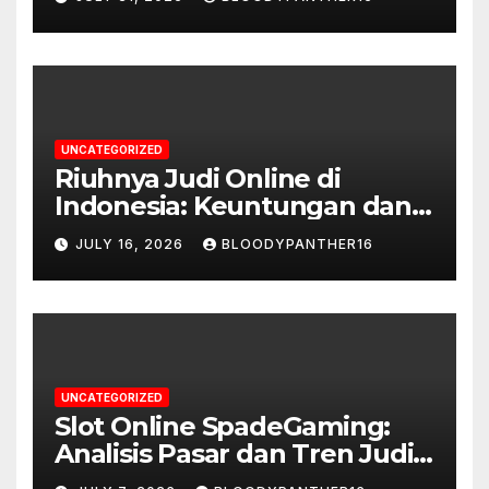
UNCATEGORIZED
Riuhnya Judi Online di
Indonesia: Keuntungan dan
Risiko
JULY 16, 2026
BLOODYPANTHER16
UNCATEGORIZED
Slot Online SpadeGaming:
Analisis Pasar dan Tren Judi
di Indonesia