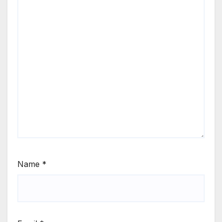
Name
*