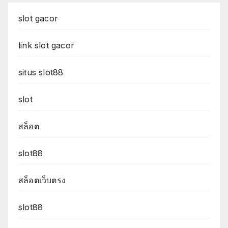
slot gacor
link slot gacor
situs slot88
slot
สล็อต
slot88
สล็อตเว็บตรง
slot88