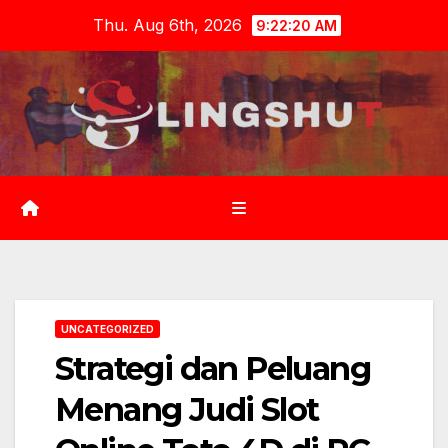
Skip
Thu. Aug 6th, 2026
9:22:20 AM
to
content
UNCATEGORIZED
Strategi dan Peluang
Menang Judi Slot