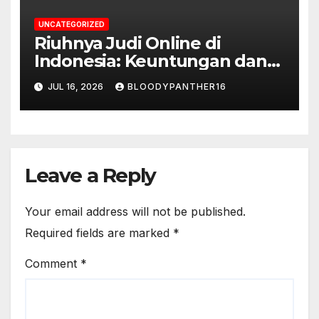
UNCATEGORIZED
Riuhnya Judi Online di
Indonesia: Keuntungan dan
Risiko
JUL 16, 2026
BLOODYPANTHER16
Leave a Reply
Your email address will not be published.
Required fields are marked
*
Comment
*