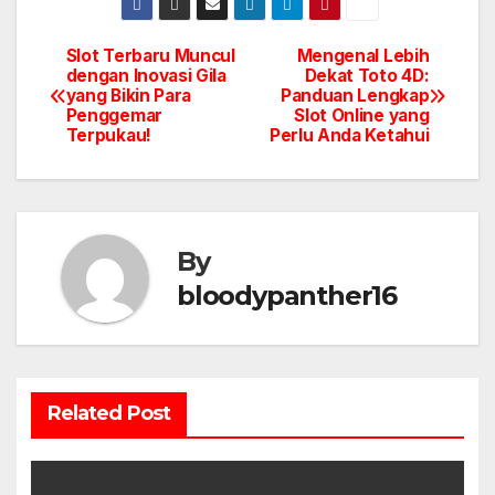
Slot Terbaru Muncul
Mengenal Lebih
Post
dengan Inovasi Gila
Dekat Toto 4D:
yang Bikin Para
Panduan Lengkap
navigation
Penggemar
Slot Online yang
Terpukau!
Perlu Anda Ketahui
By
bloodypanther16
Related Post